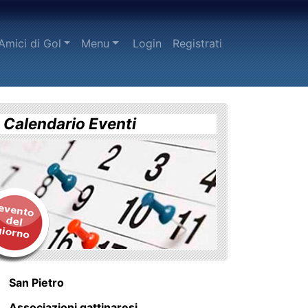
urrent)
Amici di Gol
Menu
Login
Registrati
Calendario Eventi
San Pietro
Associazioni gattinaresi