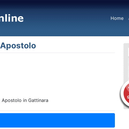
(c
Home
o Apostolo
o Apostolo in Gattinara