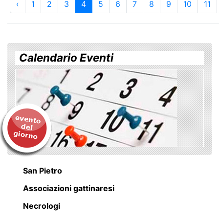
‹
1
2
3
4
5
6
7
8
9
10
11
Calendario Eventi
San Pietro
Associazioni gattinaresi
Necrologi